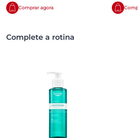
Comprar agora
Compr
Complete a rotina