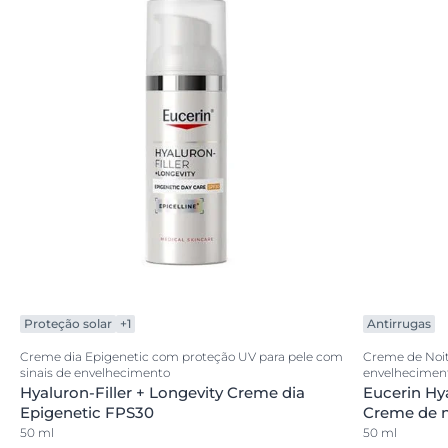
Proteção solar
+1
Antirrugas
Creme dia Epigenetic com proteção UV para pele com
Creme de Noite
sinais de envelhecimento
envelhecimen
Hyaluron-Filler + Longevity Creme dia
Eucerin Hya
Epigenetic FPS30
Creme de n
50 ml
50 ml