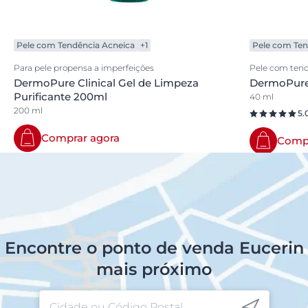
Pele com Tendência Acneica
+1
Pele com Ten
Para pele propensa a imperfeições
Pele com tend
DermoPure Clinical Gel de Limpeza
DermoPure 
Purificante 200ml
40 ml
200 ml
5.
Comprar agora
Compr
Encontre o ponto de venda Eucerin
mais próximo